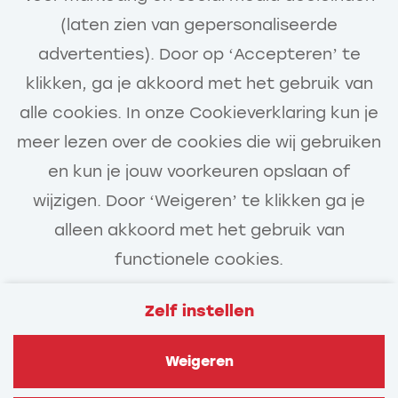
ongeveer 60% buiten en 40%
(laten zien van gepersonaliseerde
Ik heb interesse
binnen. Uiteraard kan dit per
advertenties). Door op ‘Accepteren’ te
week verschillen. Administratief
klikken, ga je akkoord met het gebruik van
werk kan ook af en toe vanuit
alle cookies. In onze Cookieverklaring kun je
huis gedaan worden.
meer lezen over de cookies die wij gebruiken
De vrijheid om je eigen agenda in
en kun je jouw voorkeuren opslaan of
te delen en bij te houden.
wijzigen. Door ‘Weigeren’ te klikken ga je
Collega’s die houden van goede
alleen akkoord met het gebruik van
humor en regelmatig teamuitjes
functionele cookies.
doen om de verbinding in het
Zelf instellen
team te behouden.
Veelgestelde vragen
Privacy
Een baan met
Weigeren
Cookies
Contact
toekomstperspectief: binnen