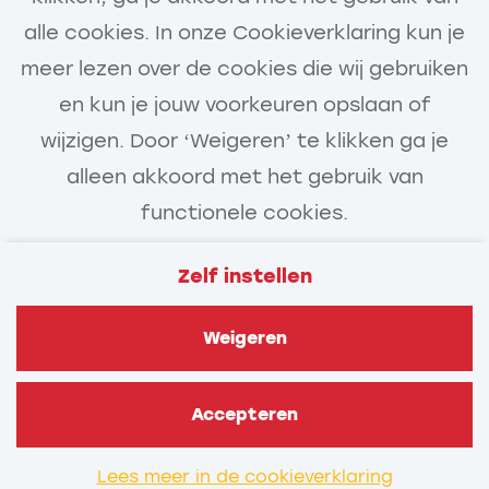
Achternaam
alle cookies. In onze Cookieverklaring kun je
E-mailadres
meer lezen over de cookies die wij gebruiken
en kun je jouw voorkeuren opslaan of
Telefoonnummer
wijzigen. Door ‘Weigeren’ te klikken ga je
alleen akkoord met het gebruik van
(optioneel)
functionele cookies.
Upload cv of voorstelformulier
(optioneel)
Zelf instellen
Veelgestelde vragen
Privacy
Upload motivatie (optioneel)
Upload motivatie (optioneel)
Weigeren
Cookies
Contact
Ik accepteer de
Van Gelder
Privacyverklaring
Accepteren
Solliciteer direct
Verstuur
Lees meer in de cookieverklaring