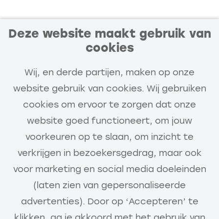
Deze website maakt gebruik van
cookies
Blijf op de hoogte van
nieuwe en interessante
Wij, en derde partijen, maken op onze
vacatures!
website gebruik van cookies. Wij gebruiken
cookies om ervoor te zorgen dat onze
Stel een job alert in en wij houden je
website goed functioneert, om jouw
automatisch op de hoogte van
voorkeuren op te slaan, om inzicht te
nieuwe relevante vacatures.
verkrijgen in bezoekersgedrag, maar ook
Voornaam
voor marketing en social media doeleinden
(laten zien van gepersonaliseerde
advertenties). Door op ‘Accepteren’ te
Stel job alert in (1/2)
klikken, ga je akkoord met het gebruik van