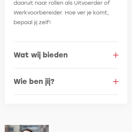
daaruit naar rollen als Uitvoerder of
Werkvoorbereider. Hoe ver je komt,
bepaal jij zelf!
Wat wij bieden
Bij Van Gelder hebben we oog voor de
Wie ben jij?
mens. Niet alleen voor wat je kan,
maar ook voor wat je wil worden.
Je bent gemotiveerd, leergierig en bijt
Daarom investeren we volop in jouw
je vast in een uitdaging. Of je nu net
ontwikkeling en zorgen we voor
van school komt of al jaren in de
arbeidsvoorwaarden die daarbij