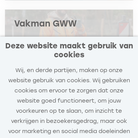
Vakman GWW
Apeldoorn
Deze website maakt gebruik van
€3.500 - €4.300
cookies
Aannemingsmaatschappij Van
Wij, en derde partijen, maken op onze
Gelder
website gebruik van cookies. Wij gebruiken
40 uur
cookies om ervoor te zorgen dat onze
website goed functioneert, om jouw
voorkeuren op te slaan, om inzicht te
Bekijk vacature
verkrijgen in bezoekersgedrag, maar ook
voor marketing en social media doeleinden