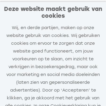
Deze website maakt gebruik van
cookies
Blijf op de hoogte van
vacatures die bij jou passen
Wij, en derde partijen, maken op onze
Ontvang vacatures van Van Gelder die
website gebruik van cookies. Wij gebruiken
aansluiten op jouw interesses en
cookies om ervoor te zorgen dat onze
ontwikkeling.
website goed functioneert, om jouw
voorkeuren op te slaan, om inzicht te
verkrijgen in bezoekersgedrag, maar ook
Voornaam
voor marketing en social media doeleinden
(laten zien van gepersonaliseerde
Ontvang vacatures
advertenties). Door op ‘Accepteren’ te
klikken, ga je akkoord met het gebruik van
Achternaam
alle cookies. In onze Cookieverklaring kun je