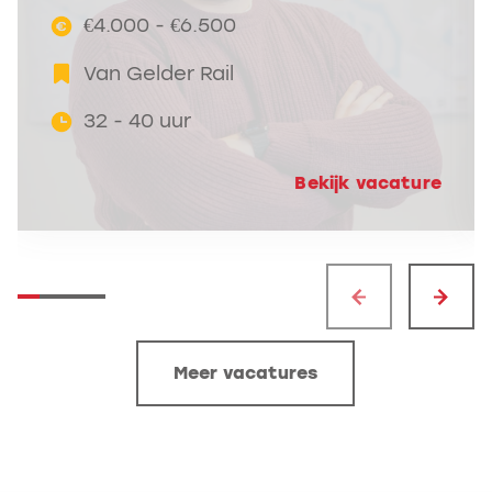
€4.000 - €6.500
Van Gelder Rail
32 - 40 uur
Bekijk vacature
Meer vacatures