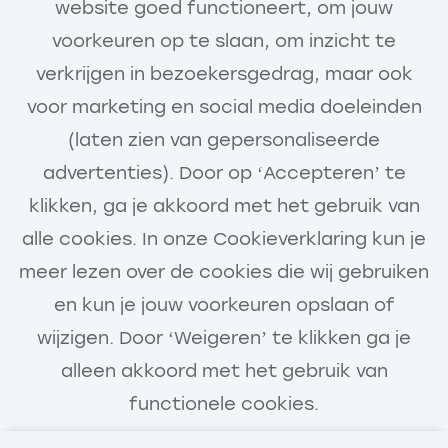
website goed functioneert, om jouw
automatisch op de hoogte van
voorkeuren op te slaan, om inzicht te
nieuwe relevante vacatures.
verkrijgen in bezoekersgedrag, maar ook
Voornaam
voor marketing en social media doeleinden
(laten zien van gepersonaliseerde
advertenties). Door op ‘Accepteren’ te
Stel job alert in (1/2)
klikken, ga je akkoord met het gebruik van
Achternaam
alle cookies. In onze Cookieverklaring kun je
E-mailadres
meer lezen over de cookies die wij gebruiken
en kun je jouw voorkeuren opslaan of
Telefoonnummer
wijzigen. Door ‘Weigeren’ te klikken ga je
alleen akkoord met het gebruik van
(optioneel)
functionele cookies.
Upload cv of voorstelformulier
(optioneel)