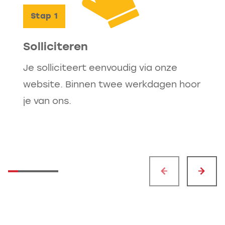
Uitvoerder en daarna tot
Stap
1
Projectleider. In de breedte kan
natuurlijk ook! Bijvoorbeeld als
Solliciteren
Uitvoerder bij een andere divisie
Je solliciteert eenvoudig via onze
of eerder richting calculatie of
website. Binnen twee werkdagen hoor
werkvoorbereiding. Alles is
je van ons.
mogelijk!
Jonger dan 35? Dan maken we je
automatisch lid van onze interne
netwerkclub Jong Van Gelder.
Bij Van Gelder werken we iedere dag
samen om tot de mooiste resultaten
te komen. Dat doen we niet alleen