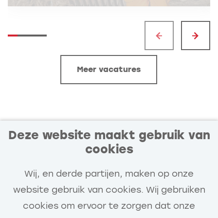
Meer vacatures
Deze website maakt gebruik van
cookies
Blijf op de hoogte van
nieuwe en interessante
Wij, en derde partijen, maken op onze
vacatures!
website gebruik van cookies. Wij gebruiken
cookies om ervoor te zorgen dat onze
Stel een job alert in en wij houden je