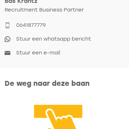
Bas
Krantz
werkervaring als uitvoerder
makkelijk bij elkaar binnen lopen
Recruitment Business Partner
GWW.
en voor elkaar klaarstaan. Een
Je bent 32 tot 40 uur per week
0641877779
gezamenlijke lunch mag niet
beschikbaar.
ontbreken!
Stuur een whatsapp bericht
Je hebt affiniteit en ambitie om
Een vast team met een
Stuur een e-mail
duurzaam te willen werken, zoals
projectleider en een
bijvoorbeeld met emissieloos
werkvoorbereider. Daarnaast
materieel.
werk je nauw samen met vaste
De weg naar deze baan
onderaannemers.
Voldoe je niet helemaal aan dit lijstje,
Toekomstperspectief: er zijn
maar denk je toch dat deze functie
volop ontwikkelmogelijkheden
iets voor jou is? Laat het ons dan
binnen Van Gelder. Zo kan jij
vooral weten. We zijn benieuwd naar je
doorgroeien tot Hoofd
verhaal en denken graag met je mee.