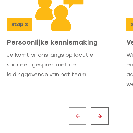
Stap
3
Persoonlijke kennismaking
V
Je komt bij ons langs op locatie
We
voor een gesprek met de
en
leidinggevende van het team.
aa
we