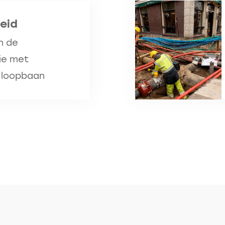
eid
n de
ie met
e loopbaan