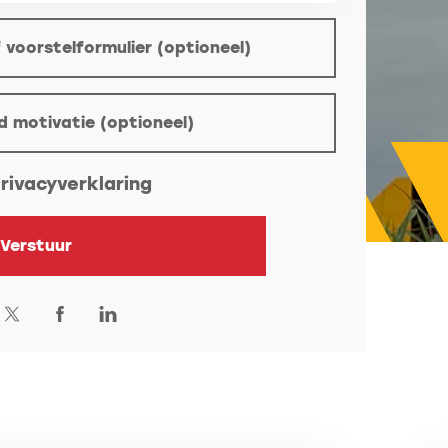
 voorstelformulier (optioneel)
tioneel)
d motivatie (optioneel)
rivacyverklaring
Verstuur