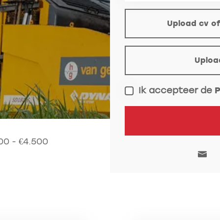
(optioneel)
Upload cv of
Upload motivatie (op
Uploa
Ik accepteer de
P
00 - €4.500