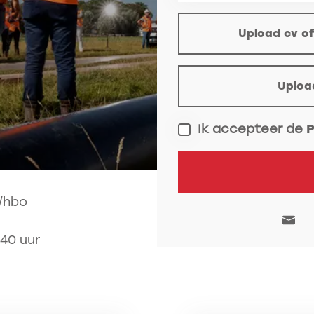
(optioneel)
Upload cv of
Upload motivatie (op
Uploa
Ik accepteer de
P
/hbo
 40 uur