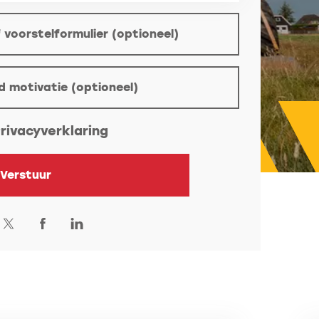
 voorstelformulier (optioneel)
tioneel)
d motivatie (optioneel)
rivacyverklaring
Verstuur