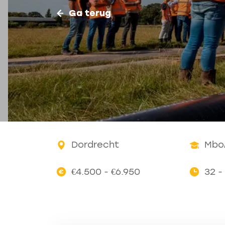
Ga terug
Dordrecht
Mbo
€4.500 - €6.950
32 -