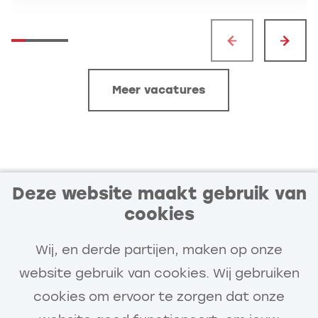
Meer vacatures
Deze website maakt gebruik van
cookies
Blijf op de hoogte van
vacatures die bij jou passen
Wij, en derde partijen, maken op onze
Ontvang vacatures van Van Gelder die
website gebruik van cookies. Wij gebruiken
aansluiten op jouw interesses en
cookies om ervoor te zorgen dat onze
ontwikkeling.