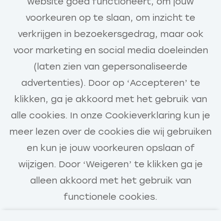
website goed functioneert, om jouw
voorkeuren op te slaan, om inzicht te
verkrijgen in bezoekersgedrag, maar ook
Voornaam
voor marketing en social media doeleinden
(laten zien van gepersonaliseerde
Ontvang vacatures
advertenties). Door op ‘Accepteren’ te
klikken, ga je akkoord met het gebruik van
Achternaam
alle cookies. In onze Cookieverklaring kun je
E-mailadres
meer lezen over de cookies die wij gebruiken
en kun je jouw voorkeuren opslaan of
Telefoonnummer
wijzigen. Door ‘Weigeren’ te klikken ga je
alleen akkoord met het gebruik van
(optioneel)
functionele cookies.
Upload cv of voorstelformulier
(optioneel)