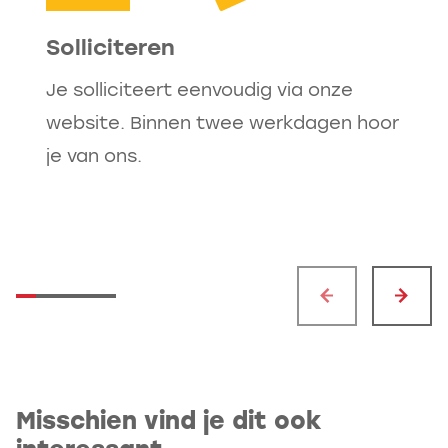
Er is altijd wel een nieuwe uitdaging
Solliciteren
voor je te vinden binnen de Van Gelder
Groep.
Je solliciteert eenvoudig via onze
website. Binnen twee werkdagen hoor
je van ons.
Misschien vind je dit ook