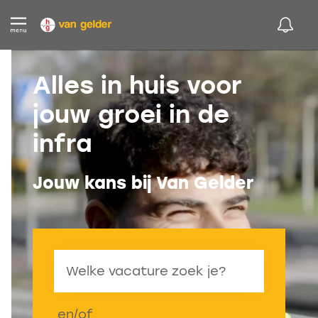
Alles in huis voor
jouw groei in de
infra
Jouw kans bij Van Gelder
en/of