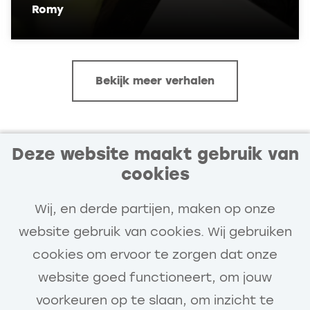
Romy
Bekijk meer verhalen
Deze website maakt gebruik van
cookies
Blijf op de hoogte van
vacatures die bij jou passen
Wij, en derde partijen, maken op onze
Ontvang vacatures van Van Gelder die
website gebruik van cookies. Wij gebruiken
aansluiten op jouw interesses en
cookies om ervoor te zorgen dat onze
ontwikkeling.
website goed functioneert, om jouw
voorkeuren op te slaan, om inzicht te