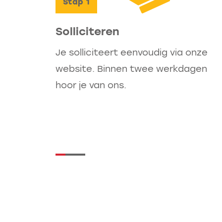
Stap
1
Voldoe je niet helemaal aan dit l
Solliciteren
functie iets voor jou is? Laat het
benieuwd naar je verhaal en de
Je solliciteert eenvoudig via onze
website. Binnen twee werkdagen
hoor je van ons.