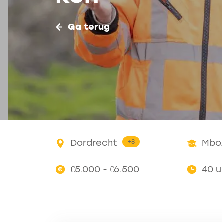
Ga terug
Dordrecht
Mbo
+8
€5.000 - €6.500
40 u