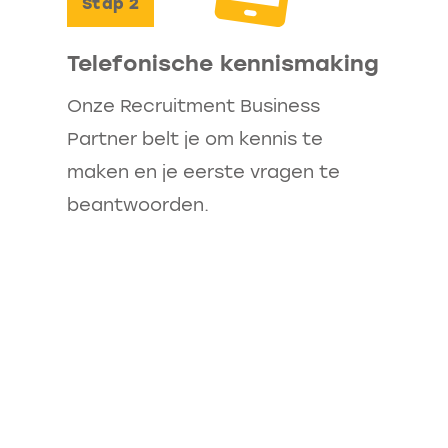
Stap
2
ijstje, maar denk je toch dat deze
Telefonische kennismaking
 ons dan vooral weten. We zijn
nken graag met je mee.
Onze Recruitment Business
Partner belt je om kennis te
maken en je eerste vragen te
beantwoorden.