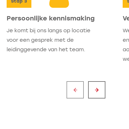
Stap
3
Persoonlijke kennismaking
V
Je komt bij ons langs op locatie
We
voor een gesprek met de
en
leidinggevende van het team.
aa
we