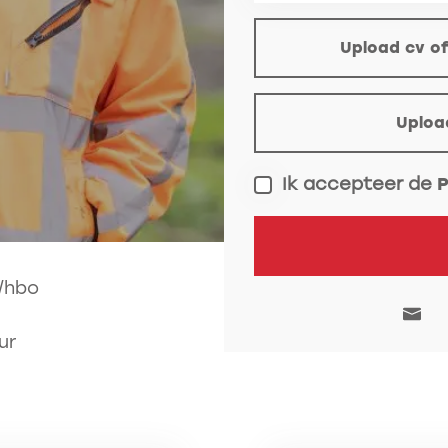
(optioneel)
Upload cv of
Upload motivatie (op
Uploa
Ik accepteer de
P
/hbo
ur