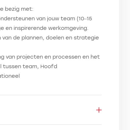
re bezig met:
ondersteunen van jouw team (10–15
ige en inspirerende werkomgeving.
n van de plannen, doelen en strategie
g van projecten en processen en het
l tussen team, Hoofd
tioneel
,- en € 6.500,- afhankelijk van je