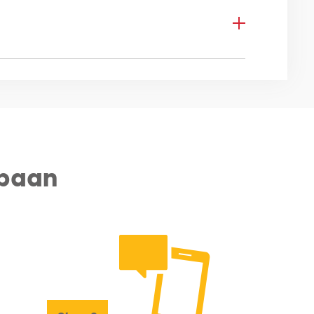
meegroeit met je ontwikkeling.
en.
aadpas, die je ook privé mag
ijken ben je een verbindende leider
rije tijd én door heel Europa!
nwerking centraal stelt. Je weet
team dat ervan houdt om samen
ntwikkelen en tegelijkertijd overzicht
taten.
wikkelen in je functie en door te
 baan
de mee:
e je lid van onze interne netwerkclub
ondergrondse infra.
 en BEI-regelgeving of je bent bereid
ring.