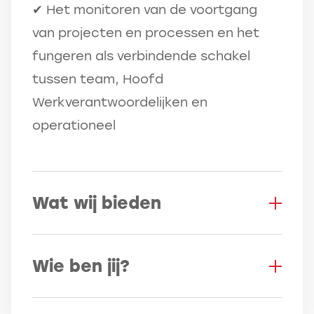
✔ Het monitoren van de voortgang
van projecten en processen en het
fungeren als verbindende schakel
tussen team, Hoofd
Werkverantwoordelijken en
operationeel
Wat wij bieden
Een salaris tussen de € 5.000,-
Wie ben jij?
en € 6.500,- afhankelijk van je
ervaring, dat ook nog eens