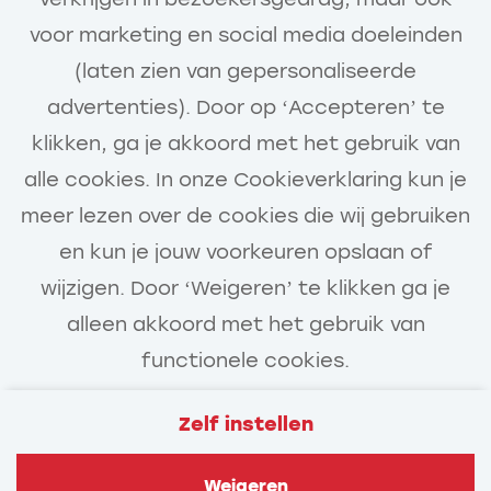
Voornaam
voor marketing en social media doeleinden
(laten zien van gepersonaliseerde
advertenties). Door op ‘Accepteren’ te
Stel job alert in (1/2)
klikken, ga je akkoord met het gebruik van
Achternaam
alle cookies. In onze Cookieverklaring kun je
E-mailadres
meer lezen over de cookies die wij gebruiken
en kun je jouw voorkeuren opslaan of
Telefoonnummer
wijzigen. Door ‘Weigeren’ te klikken ga je
alleen akkoord met het gebruik van
(optioneel)
functionele cookies.
Upload cv of voorstelformulier
(optioneel)
Zelf instellen
Veelgestelde vragen
Privacy
Upload motivatie (optioneel)
Upload motivatie (optioneel)
Weigeren
Cookies
Contact