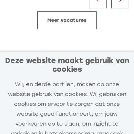
Meer vacatures
Deze website maakt gebruik van
cookies
Blijf op de hoogte van
nieuwe en interessante
Wij, en derde partijen, maken op onze
vacatures!
website gebruik van cookies. Wij gebruiken
cookies om ervoor te zorgen dat onze
Stel een job alert in en wij houden je
website goed functioneert, om jouw
automatisch op de hoogte van
voorkeuren op te slaan, om inzicht te
nieuwe relevante vacatures.
verkrijgen in bezoekersgedrag, maar ook